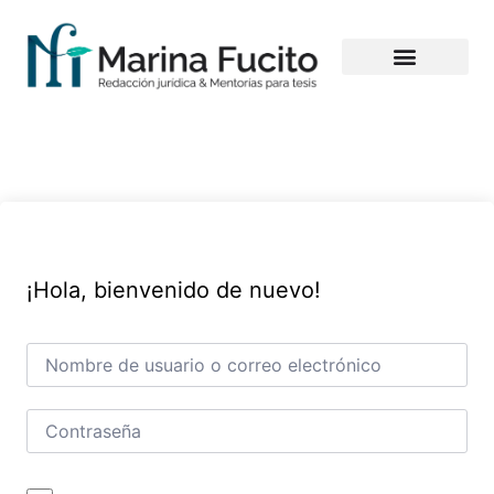
ACERCA DE MÍ
CURSOS ON DEMAND
MENTORÍA PARA TESIS
MI CUENTA
¡Hola, bienvenido de nuevo!