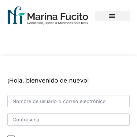
ACERCA DE MÍ
CURSOS ON DEMAND
MENTORÍA PARA TESIS
MI CUENTA
¡Hola, bienvenido de nuevo!